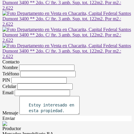
Contacto
Nombre
Teléfono
PIN
Celular
Email
Mensaje
Enviar
Productor
Mercadeo Inmobiliario RA