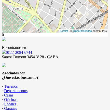
Leaflet
| ©
OpenStreetMap
contributors
0
Encontranos en
(011) 2084-6744
Santos Dumont 3454 3º 28 - CABA
Asociados con
¿Qué estás buscando?
·
Terrenos
·
Departamentos
·
Casas
·
Oficinas
·
Locales
·
Garages