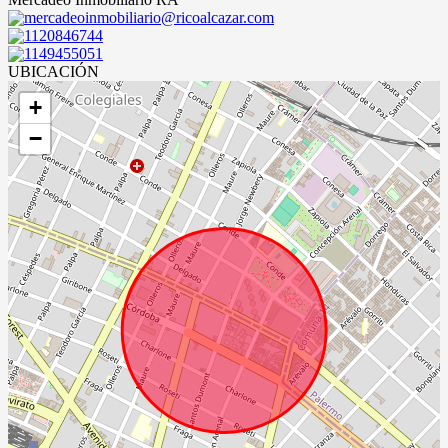
mercadeoinmobiliario@ricoalcazar.com
1120846744
1149455051
UBICACIÓN
+
−