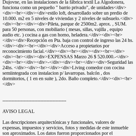
Dujovne, en las instalaciones de la fábrica textil La Algodonera,
funciona como un pequeño " barrio privado", de unidades</div>
<div><br></div><div>estilo loft, desarrollado sobre un predio de
10.000. m2 en 5 niveles de viviendas y 2 niveles de subsuelo.</div>
<div><br></div><div>Pileta, parque de 2500m2. aprox. , SUM.
para 50 personas, con mobiliario ( mesas, sillas, vajilla , equipo
audio etc. ) cocina a gas con horno, heladera.</div><div><br>
</div><div>Recepción en Pta. baja con control de ingreso las 24 hs.
</div><div><br></div><div>Acceso a propietarios por
reconocimiento facial.</div><div><br></div><div><br></div>
<div><br></div><div>EXPENSAS Marzo 26 $ 520.000.-</div>
<div><br></div><div>-</div><div><br></div><div>Seguridad las
24hs. </div><div><br></div><div>Living comedor con cocina
semiintegrada con instalacion p/ lavarropas. balcón , dos
dormitorios, ( 1 en en suite ), 2do. Baño completo.</div><div><br>
</div>
------------------------------------------
AVISO LEGAL
Las descripciones arquitectónicas y funcionales, valores de
expensas, impuestos y servicios, fotos y medidas de este inmueble
son aproximados. Los datos fueron proporcionados por el